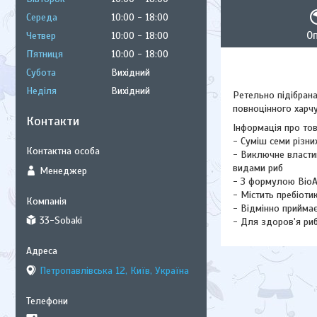
Середа
10:00
18:00
О
Четвер
10:00
18:00
Пʼятниця
10:00
18:00
Субота
Вихідний
Неділя
Вихідний
Ретельно підібрана
повноцінного харчу
Контакти
Інформація про то
- Суміш семи різни
- Виключне властив
видами риб
Менеджер
- З формулою BioA
- Містить пребіот
- Відмінно прийма
33-Sobaki
- Для здоров'я риб
Петропавлівська 12, Київ, Україна