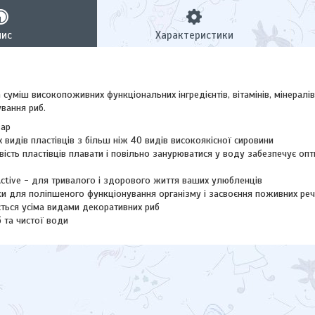
пис
Характеристики
 суміш високопоживних функціональних інгредієнтів, вітамінів, мінерал
вання риб.
вар
х видів пластівців з більш ніж 40 видів високоякісної сировини
ість пластівців плавати і повільно занурюватися у воду забезпечує оп
ctive - для тривалого і здорового життя ваших улюбленців
ики для поліпшеного функціонування організму і засвоєння поживних ре
ється усіма видами декоративних риб
 та чистої води