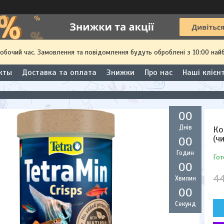
робочий час. Замовлення та повідомлення будуть оброблені з 10:00 най
кты
Доставка та оплата
Знижки
Про нас
Наші клієн
0
0
Днів
Ко
(ч
0
0
Годин
Гот
0
0
44
Хвилин
0
0
Секунд