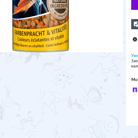
Зак
нал
У к
буд