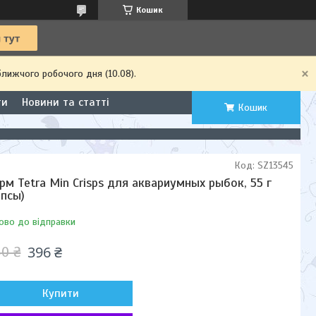
Кошик
ближчого робочого дня (10.08).
ти
Новини та статті
Кошик
Код:
SZ13545
рм Tetra Min Crisps для аквариумных рыбок, 55 г
ипсы)
ово до відправки
396 ₴
0 ₴
Купити