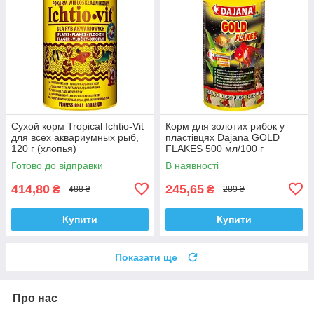
Сухой корм Tropical Ichtio-Vit
Корм для золотих рибок у
для всех аквариумных рыб,
пластівцях Dajana GOLD
120 г (хлопья)
FLAKES 500 мл/100 г
Готово до відправки
В наявності
414,80
245,65
₴
₴
488 ₴
289 ₴
Купити
Купити
Показати ще
Про нас