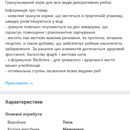
Гранульований корм для всіх видів декоративних рибок.
Інформація про товар
- невеликі гранули корми, що містяться в практичній упаковці,
швидко розм'якшуються у воді
- гранули повільно опускаються на дно акваріума, що
гарантує повноцінне і різноманітне харчування
- містить такі життєво важливі речовини, як протеїни, вітаміни,
лецитин, а також добавку, що забезпечує рибкам насиченість
забарвлення. За рахунок цих елементів досягається здоровий
зростання, багатство фарб, і життєва сила
- з формулою BioActive - для тривалого і здорового життя
ваших улюбленців
- оптимальна ступінь засвоєння всіма видами риб
Приховати
Характеристики
Основні атрибути
Виробник
Tetra
Країна виробник
Німеччина