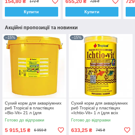
154,80
655,20
729
₴
₴
172 ₴
728 ₴
риб)
риб)
Купити
Купити
Акційні пропозиції та новинки
–15%
–15%
Сухий корм для акваріумних
Сухий корм для акваріумних
риб Tropical в пластівцях
риб Tropical у пластівцях
«Bio-Vit» 21 л (для
«Ichtio-Vit» 1 л (для всіх
травоїдних риб)
акваріумних риб)
Готово до відправки
Готово до відправки
5 915,15
633,25
₴
₴
6 959 ₴
745 ₴