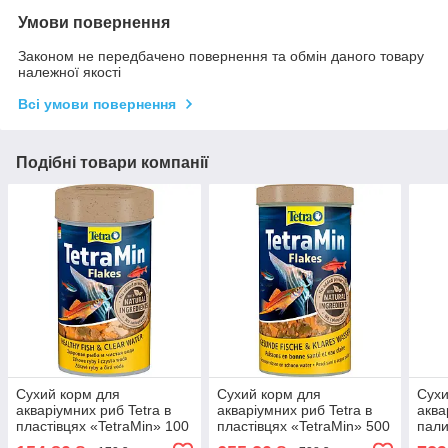
Умови повернення
Законом не передбачено повернення та обмін даного товару
належної якості
Всі умови повернення
Подібні товари компанії
Сухий корм для
Сухий корм для
Сухи
акваріумних риб Tetra в
акваріумних риб Tetra в
аква
пластівцях «TetraMin» 100
пластівцях «TetraMin» 500
пали
мл (для всіх акваріумних
мл (для всіх акваріумних
500 