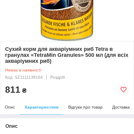
Сухий корм для акваріумних риб Tetra в
гранулах «TetraMin Granules» 500 мл (для всіх
акваріумних риб)
Немає в наявності
Код: SZ1111138164
Роздріб
811
₴
Опис
Характеристики
Відгуки про товар
Доставка
Опис