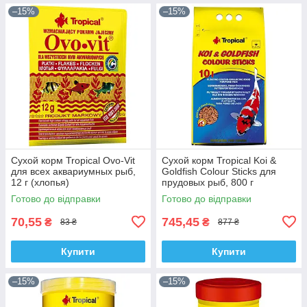
–15%
–15%
Сухой корм Tropical Ovo-Vit
Сухой корм Tropical Koi &
для всех аквариумных рыб,
Goldfish Colour Sticks для
12 г (хлопья)
прудовых рыб, 800 г
(палочки)
Готово до відправки
Готово до відправки
70,55
745,45
₴
₴
83 ₴
877 ₴
Купити
Купити
–15%
–15%