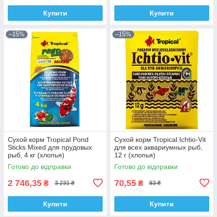
Купити
Купити
–15%
–15%
Сухой корм Tropical Pond
Сухой корм Tropical Ichtio-Vit
Sticks Mixed для прудовых
для всех аквариумных рыб,
рыб, 4 кг (хлопья)
12 г (хлопья)
Готово до відправки
Готово до відправки
2 746,35
70,55
₴
₴
3 231 ₴
83 ₴
Купити
Купити