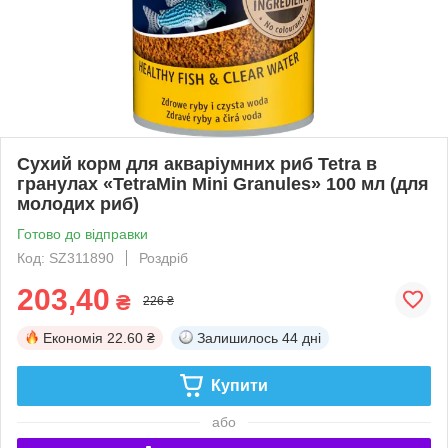
Сухий корм для акваріумних риб Tetra в
гранулах «TetraMin Mini Granules» 100 мл (для
молодих риб)
Готово до відправки
Код: SZ311890
Роздріб
203,40
₴
226 ₴
Економія
22.60 ₴
Залишилось
44 дні
Купити
або