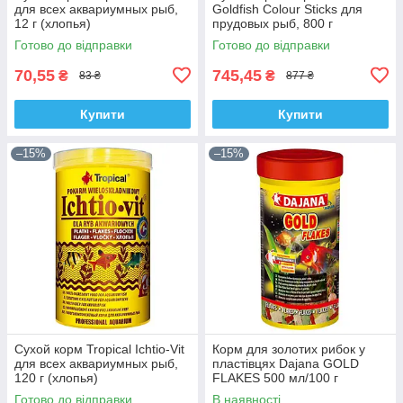
для всех аквариумных рыб,
Goldfish Colour Sticks для
12 г (хлопья)
прудовых рыб, 800 г
(палочки)
Готово до відправки
Готово до відправки
70,55
745,45
₴
₴
83 ₴
877 ₴
Купити
Купити
–15%
–15%
Сухой корм Tropical Ichtio-Vit
Корм для золотих рибок у
для всех аквариумных рыб,
пластівцях Dajana GOLD
120 г (хлопья)
FLAKES 500 мл/100 г
Готово до відправки
В наявності