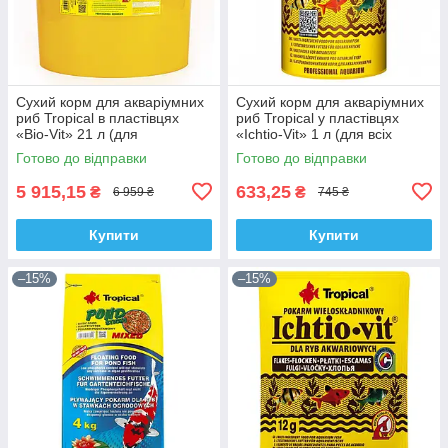
Сухий корм для акваріумних
Сухий корм для акваріумних
риб Tropical в пластівцях
риб Tropical у пластівцях
«Bio-Vit» 21 л (для
«Ichtio-Vit» 1 л (для всіх
травоїдних риб)
акваріумних риб)
Готово до відправки
Готово до відправки
5 915,15
633,25
₴
₴
6 959 ₴
745 ₴
Купити
Купити
–15%
–15%