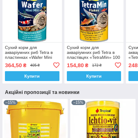
Сухий корм для
Сухий корм для
Сухи
акваріумних риб Tetra в
акваріумних риб Tetra в
аква
пластинках «Wafer Mini
пластівцях «TetraMin» 100
«Tet
Mix» 100 мл (для донних
мл (для всіх акваріумних
(для
364,50
154,80
248
₴
₴
405 ₴
172 ₴
риб)
риб)
Купити
Купити
Акційні пропозиції та новинки
–15%
–15%