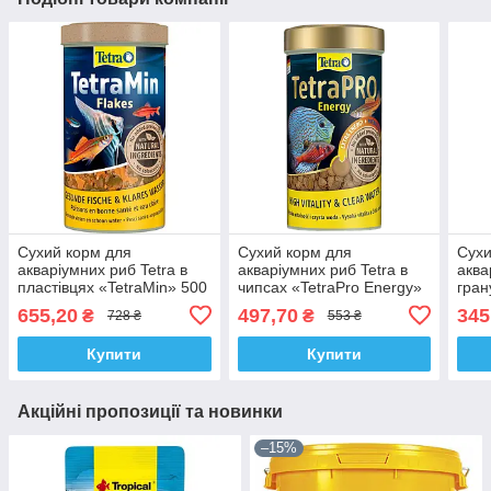
Сухий корм для
Сухий корм для
Сухи
акваріумних риб Tetra в
акваріумних риб Tetra в
аква
пластівцях «TetraMin» 500
чипсах «TetraPro Energy»
гран
мл (для всіх акваріумних
250 мл (для всіх
Gran
655,20
497,70
345
₴
₴
728 ₴
553 ₴
риб)
акваріумних риб)
золо
Купити
Купити
Акційні пропозиції та новинки
–15%