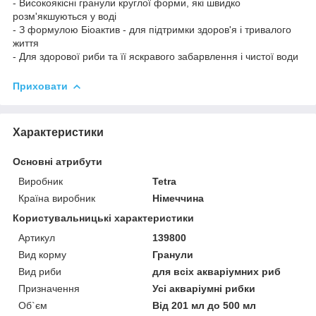
- Високоякісні гранули круглої форми, які швидко
розм'якшуються у воді
- З формулою Біоактив - для підтримки здоров'я і тривалого
життя
- Для здорової риби та її яскравого забарвлення і чистої води
Приховати
Характеристики
Основні атрибути
Виробник
Tetra
Країна виробник
Німеччина
Користувальницькі характеристики
Артикул
139800
Вид корму
Гранули
Вид риби
для всіх акваріумних риб
Призначення
Усі акваріумні рибки
Об`єм
Від 201 мл до 500 мл