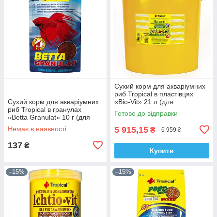
Сухий корм для акваріумних
риб Tropical в пластівцях
Сухий корм для акваріумних
«Bio-Vit» 21 л (для
риб Tropical в гранулах
травоїдних риб)
Готово до відправки
«Betta Granulat» 10 г (для
петушків)
Немає в наявності
5 915,15
₴
6 959 ₴
137
₴
Купити
–15%
–15%