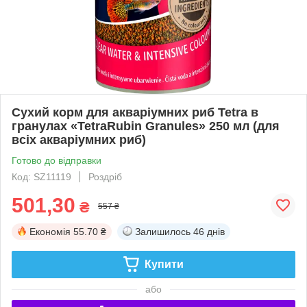
Сухий корм для акваріумних риб Tetra в
гранулах «TetraRubin Granules» 250 мл (для
всіх акваріумних риб)
Готово до відправки
Код: SZ11119
Роздріб
501,30
₴
557 ₴
Економія
55.70 ₴
Залишилось
46 днів
Купити
або