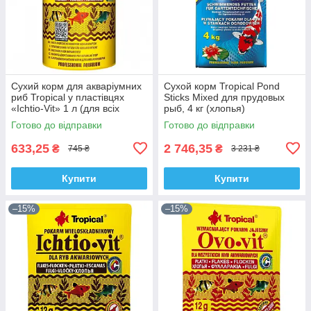
Сухий корм для акваріумних
Сухой корм Tropical Pond
риб Tropical у пластівцях
Sticks Mixed для прудовых
«Ichtio-Vit» 1 л (для всіх
рыб, 4 кг (хлопья)
акваріумних риб)
Готово до відправки
Готово до відправки
633,25
2 746,35
₴
₴
745 ₴
3 231 ₴
Купити
Купити
–15%
–15%