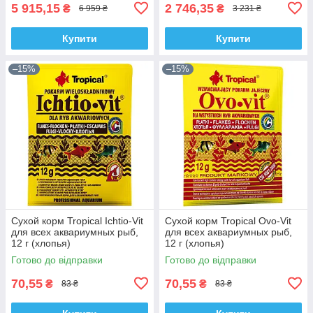
5 915,15
2 746,35
₴
₴
6 959 ₴
3 231 ₴
Купити
Купити
–15%
–15%
Сухой корм Tropical Ichtio-Vit
Сухой корм Tropical Ovo-Vit
для всех аквариумных рыб,
для всех аквариумных рыб,
12 г (хлопья)
12 г (хлопья)
Готово до відправки
Готово до відправки
70,55
70,55
₴
₴
83 ₴
83 ₴