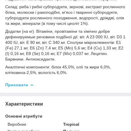
Склад: риба і рибні субпродукти, зернові, екстракт рослинного
білка, молюски і ракоподібні, м'ясо і тваринні субпродукти,
субпродукти рослинного походження, водорості, дріжджі, олія
та жири, мінерали (в тому числі цеоліт 1%).
Додатки (на кг): Вітаміни, провітаміни та хімічно добре
дефинируемые речовини подібної дії: віт. A 23 000 IU, віт. D3 1
400 IU, віт. E 90 мг, віт. C 340 мг. Сполуки мікроелементів: E1
(Fe) 27,1 мг, E6 (Zn) 7,4 мг, E5 (Mn) 5,6 мг, E4 (Cu) 1,33 мг, E2
(I) 0,16 мг, E8 (Se) 0,16 мг, E7 (Mo) 0,037 мг. Лецитин.
Барвники. Антиоксиданти.
Аналітичні компоненти: білок 45,0%, олії та жири 6,0%,
клітковина-2,5%, вологість 6,0%.
Приховати
Характеристики
Основні атрибути
Виробник
Tropical