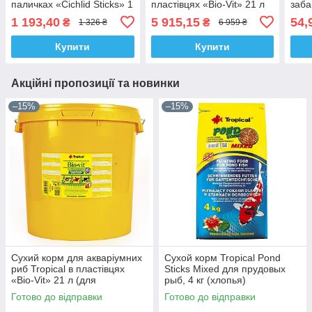
паличках «Cichlid Sticks» 1
пластівцях «Bio-Vit» 21 л
заба
л (для всіх цихлідів)
(для травоїдних риб)
деко
1 193,40
5 915,15
54,
₴
₴
1 326 ₴
6 959 ₴
риб, 
Купити
Купити
Акційні пропозиції та новинки
–15%
–15%
Сухий корм для акваріумних
Сухой корм Tropical Pond
риб Tropical в пластівцях
Sticks Mixed для прудовых
«Bio-Vit» 21 л (для
рыб, 4 кг (хлопья)
травоїдних риб)
Готово до відправки
Готово до відправки