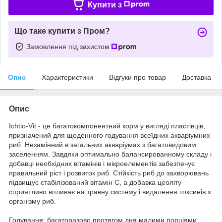
Купити з
Що таке купити з Пром?
Замовлення під захистом
Опис
Характеристики
Відгуки про товар
Доставка
Опис
Ichtio-Vit - це багатокомпонентний корм у вигляді пластівців,
призначений для щоденного годування всеїдних акваріумних
риб. Незамінний в загальних акваріумах з багатовидовим
заселенням. Завдяки оптимально балансированному складу і
добавці необхідних вітамінів і мікроелементів забезпечує
правильний ріст і розвиток риб. Стійкість риб до захворювань
підвищує стабілізований вітамін С, а добавка цеоліту
сприятливо впливає на травну систему і видалення токсинів з
організму риб.
Годування: багаторазово протягом дня малими порціями.