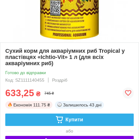
Сухий корм для акваріумних риб Tropical у
пластівцях «Ichtio-Vit» 1 л (для всіх
акваріумних риб)
Готово до відправки
Код: SZ1111140455
Роздріб
633,25
₴
745 ₴
Економія
111.75 ₴
Залишилось
43 дні
Купити
або