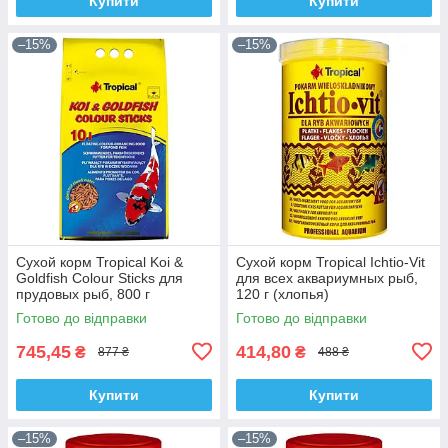
Купити
Купити
–15%
–15%
Сухой корм Tropical Koi &
Сухой корм Tropical Ichtio-Vit
Goldfish Colour Sticks для
для всех аквариумных рыб,
прудовых рыб, 800 г
120 г (хлопья)
(палочки)
Готово до відправки
Готово до відправки
745,45
414,80
₴
₴
877 ₴
488 ₴
Купити
Купити
–15%
–15%