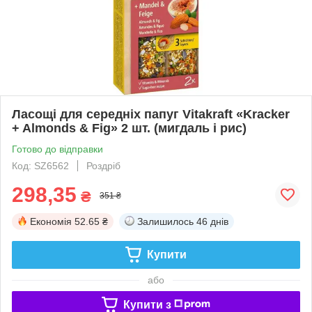
Ласощі для середніх папуг Vitakraft «Kracker
+ Almonds & Fig» 2 шт. (мигдаль і рис)
Готово до відправки
Код: SZ6562
Роздріб
298,35
₴
351 ₴
Економія
52.65 ₴
Залишилось
46 днів
Купити
або
Купити з