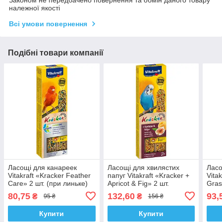
Законом не передбачено повернення та обмін даного товару
належної якості
Всі умови повернення
Подібні товари компанії
Ласощі для канареек
Ласощі для хвилястих
Ласо
Vitakraft «Kracker Feather
папуг Vitakraft «Kracker +
Vita
Care» 2 шт. (при линьке)
Apricot & Fig» 2 шт.
Gras
(абрикос і рис)
та н
80,75
132,60
93,
₴
₴
95 ₴
156 ₴
Купити
Купити