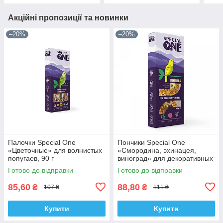
Акційні пропозиції та новинки
–20%
–20%
Палочки Special One
Пончики Special One
«Цветочные» для волнистых
«Смородина, эхинацея,
попугаев, 90 г
виноград» для декоративных
птиц, 60 г
Готово до відправки
Готово до відправки
85,60
88,80
₴
₴
107 ₴
111 ₴
Купити
Купити