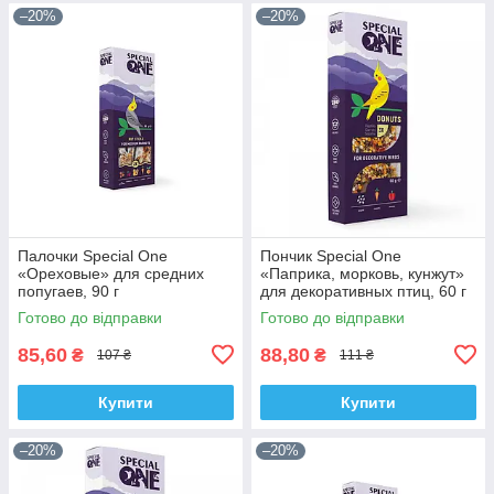
–20%
–20%
Палочки Speciаl One
Пончик Speciаl One
«Ореховые» для средних
«Паприка, морковь, кунжут»
попугаев, 90 г
для декоративных птиц, 60 г
Готово до відправки
Готово до відправки
85,60
88,80
₴
₴
107 ₴
111 ₴
Купити
Купити
–20%
–20%