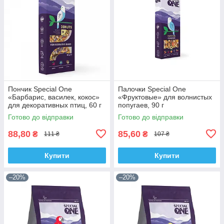
Пончик Special One
Палочки Speciаl One
«Барбарис, василек, кокос»
«Фруктовые» для волнистых
для декоративных птиц, 60 г
попугаев, 90 г
Готово до відправки
Готово до відправки
88,80
85,60
₴
₴
111 ₴
107 ₴
Купити
Купити
–20%
–20%