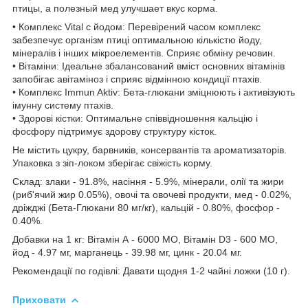
птицы, а полезный мед улучшает вкус корма.
• Комплекс Vital c йодом: Перевірений часом комплекс
забезпечує організм птиці оптимальною кількістю йоду,
мінералів і інших мікроелементів. Сприяє обміну речовин.
• Вітаміни: Ідеальне збалансований вміст основних вітамінів
запобігає авітаміноз і сприяє відмінною кондиції птахів.
• Комплекс Immun Aktiv: Бета-глюкани зміцнюють і активізують
імунну систему птахів.
• Здорові кістки: Оптимальне співвідношення кальцію і
фосфору підтримує здорову структуру кісток.
Не містить цукру, барвників, консервантів та ароматизаторів.
Упаковка з зіп-локом зберігає свіжість корму.
Склад: злаки - 91.8%, насіння - 5.9%, мінерали, олії та жири
(риб'ячий жир 0.05%), овочі та овочеві продукти, мед - 0.02%,
дріжджі (Бета-Глюкани 80 мг/кг), кальцій - 0.80%, фосфор -
0.40%.
Добавки на 1 кг: Вітамін А - 6000 МО, Вітамін D3 - 600 МО,
йод - 4.97 мг, марганець - 39.98 мг, цинк - 20.04 мг.
Рекомендації по годівлі: Давати щодня 1-2 чайні ложки (10 г).
Приховати