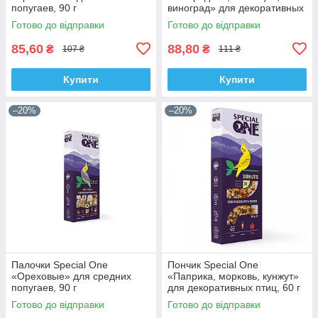
попугаев, 90 г
виноград» для декоративных
птиц, 60 г
Готово до відправки
Готово до відправки
85,60
88,80
₴
₴
107 ₴
111 ₴
Купити
Купити
–20%
–20%
Палочки Speciаl One
Пончик Speciаl One
«Ореховые» для средних
«Паприка, морковь, кунжут»
попугаев, 90 г
для декоративных птиц, 60 г
Готово до відправки
Готово до відправки