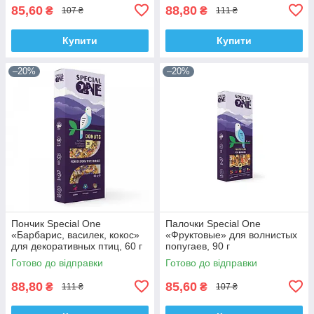
85,60
88,80
₴
₴
107 ₴
111 ₴
Купити
Купити
–20%
–20%
Пончик Special One
Палочки Speciаl One
«Барбарис, василек, кокос»
«Фруктовые» для волнистых
для декоративных птиц, 60 г
попугаев, 90 г
Готово до відправки
Готово до відправки
88,80
85,60
₴
₴
111 ₴
107 ₴