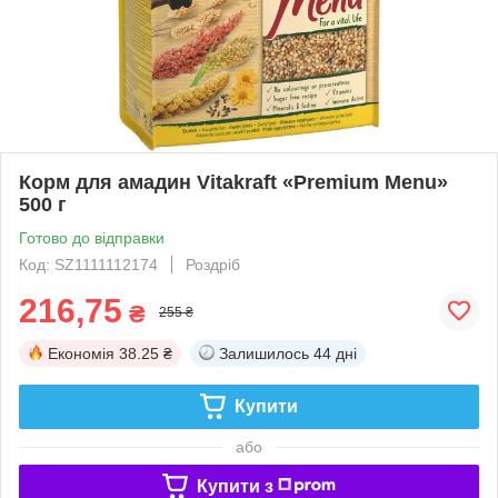
Корм для амадин Vitakraft «Premium Menu»
500 г
Готово до відправки
Код: SZ1111112174
Роздріб
216,75
₴
255 ₴
Економія
38.25 ₴
Залишилось
44 дні
Купити
або
Купити з