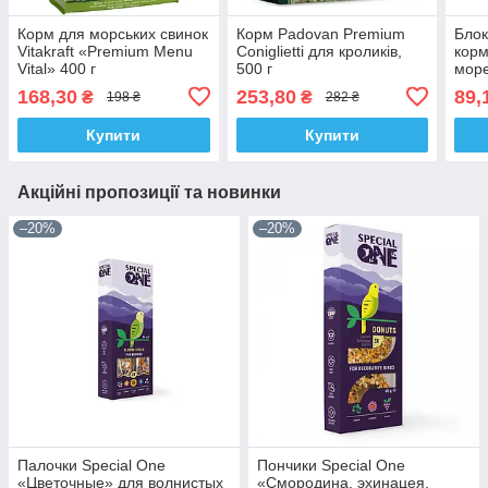
Корм для морських свинок
Корм Padovan Premium
Блок
Vitakraft «Premium Menu
Coniglietti для кроликів,
корм
Vital» 400 г
500 г
море
Vibr
168,30
253,80
89,
₴
₴
198 ₴
282 ₴
Купити
Купити
Акційні пропозиції та новинки
–20%
–20%
Палочки Special One
Пончики Special One
«Цветочные» для волнистых
«Смородина, эхинацея,