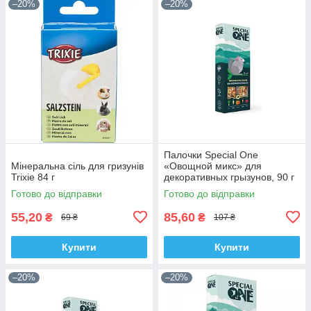
–20%
–20%
Палочки Special One
Мінеральна сіль для гризунів
«Овощной микс» для
Trixie 84 г
декоративных грызунов, 90 г
Готово до відправки
Готово до відправки
55,20
85,60
₴
₴
69 ₴
107 ₴
Купити
Купити
–20%
–20%