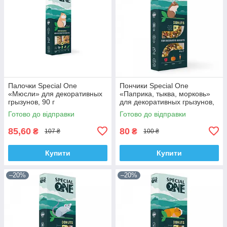
Палочки Special One
Пончики Speciаl One
«Мюсли» для декоративных
«Паприка, тыква, морковь»
грызунов, 90 г
для декоративных грызунов,
60 г
Готово до відправки
Готово до відправки
85,60
80
₴
₴
107 ₴
100 ₴
Купити
Купити
–20%
–20%