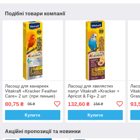
Подібні товари компанії
Ласощі для канареек
Ласощі для хвилястих
Ласо
Vitakraft «Kracker Feather
папуг Vitakraft «Kracker +
Vita
Care» 2 шт. (при линьке)
Apricot & Fig» 2 шт.
Gras
(абрикос і рис)
та н
80,75
132,60
93,
₴
₴
95 ₴
156 ₴
Купити
Купити
Акційні пропозиції та новинки