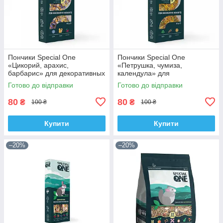
Пончики Special One
Пончики Special One
«Цикорий, арахис,
«Петрушка, чумиза,
барбарис» для декоративных
календула» для
грызунов, 60 г
декоративных грызунов, 50 г
Готово до відправки
Готово до відправки
80
80
₴
₴
100 ₴
100 ₴
Купити
Купити
–20%
–20%