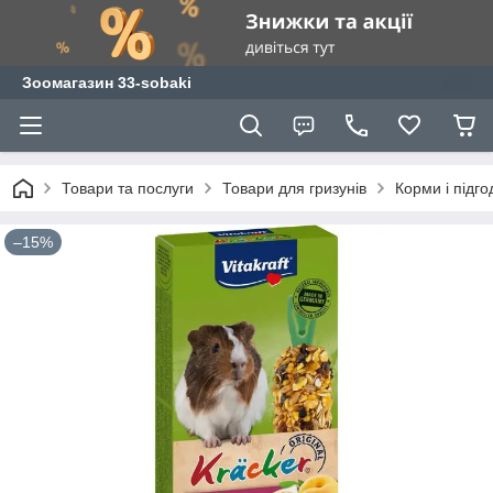
Зоомагазин 33-sobaki
Товари та послуги
Товари для гризунів
Корми і підго
–15%