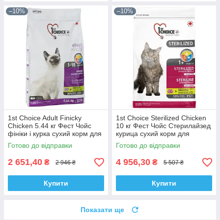
–10%
–10%
1st Choice Adult Finicky
1st Choice Sterilized Chicken
Chicken 5.44 кг Фест Чойс
10 кг Фест Чойс Стерилайзед
фініки і курка сухий корм для
курица сухий корм для
примхливих котів
кастрованих котів
Готово до відправки
Готово до відправки
2 651,40
4 956,30
₴
₴
2 946 ₴
5 507 ₴
Купити
Купити
Показати ще