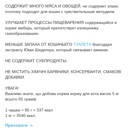
СОДЕРЖИТ МНОГО МЯСА И ОВОЩЕЙ, не содержит злаки,
поэтому подходит для кошек с чувствительным желудком.
УЛУЧШАЕТ ПРОЦЕССЫ ПИЩЕВАРЕНИЯ содержащийся в
корме имбирь, который препятствует излишнему
газообразованию.
МЕНЬШЕ ЗАПАХА ОТ КОШАЧЬЕГО
ТУАЛЕТА
благодаря
экстракту Юкки Шидигера, который связывает аммиак.
НЕ СОДЕРЖИТ СУБПРОДУКТЫ.
НЕ МІСТИТЬ ХІМІЧНІ БАРВНИКИ, КОНСЕРВАНТИ, СМАКОВІ
ДОБАВКИ.
УВАГА!
Важливо знати, що добова норма корму для кота вагою 5 кг
всього 65 грамів.
1 чашка = 85 г = 337 ккал.
1 кг = 3540 ккал.
Приховати