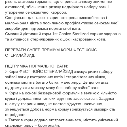
рівень статевих гормонів, що сприяє значному зниженню
активності, збільшення ризику надмірного набору ваги і
утворення сечокам'яної хвороби.
Спеціально для таких тварин створена високобілкова і
маложирная дієта з посиленою профілактикою сечокам'яної
хвороби для підтримки нормальної ваги.
Смачний дієтичний корм 1st Choice Sterilized сприяє здоров'ю
та активності стерилізованих кішок і кастрованих котів.
ПЕРЕВАГИ СУПЕР ПРЕМІУМ КОРМ ФЕСТ ЧОЙС
СТЕРИЛАЙЗИД:
ПІДТРИМКА НОРМАЛЬНОЇ ВАГИ:
> Корм ФЕСТ ЧОЙС СТЕРИЛАЙЗИД знижує ризик набору
зайвої ваги у кастрованих котів і стерилізованих кішок,
оскільки містить багато білка, мало жиру. Це допомагає
підтримувати м'язову масу без набору зайвої ваги.
> Корм на основі беззерновой формули з великою кількістю
курки і додаванням тапіоки відмінно засвоюється. Завдяки
цьому у тварини швидше настає відчуття насичення,
зменшується добова норма корму і знижується ймовірність
переїдання.
> Також в корм додано екстракт ананаса, містить унікальний
спалювач жиру – бромелайн.