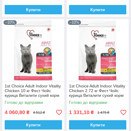
Купити
Купити
–10%
–10%
1st Choice Adult Indoor Vitality
1st Choice Adult Indoor Vitality
Chicken 10 кг Фест Чойс
Chicken 2.72 кг Фест Чойс
курица Виталити сухий корм
курица Виталити сухий корм
для котів
для котів
Готово до відправки
Готово до відправки
4 060,80
1 331,10
₴
₴
4 512 ₴
1 479 ₴
Купити
Купити