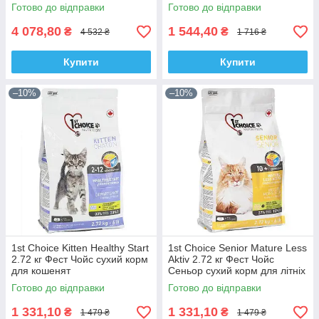
для кошенят
котів для здорової шкіри
Готово до відправки
Готово до відправки
4 078,80
1 544,40
₴
₴
4 532 ₴
1 716 ₴
Купити
Купити
–10%
–10%
1st Choice Kitten Healthy Start
1st Choice Senior Mature Less
2.72 кг Фест Чойс сухий корм
Aktiv 2.72 кг Фест Чойс
для кошенят
Сеньор сухий корм для літніх
або малорухливих котів
Готово до відправки
Готово до відправки
1 331,10
1 331,10
₴
₴
1 479 ₴
1 479 ₴