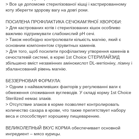
> Все це допоможе стерилізованої кішці і кастрированному
коту зберегти здорову вагу на довгі роки.
ПОСИЛЕНА ПРОФІЛАКТИКА СЕЧОКАМ'ЯНОЇ ХВОРОБИ:
> Для кастрованих котів і стерилізованих кішок особливо
важливо підтримувати слабокислий pH сечі.
> Також необхідно контролювати кількість магнію, який є
основним компонентом струвитных каменів.
> Для того, щоб посилити профілактику утворення каменів в
сечостатевій системі, в кормі 1st Choice СТЕРИЛАЙЗИД
збільшено вміст незамінних амінокислот DL-метіоніну, лізину і
збалансований рівень магнію.
БЕЗЗЕРНОВАЯ ФОРМУЛА:
> Одним з найважливіших факторів у регулюванні ваги є
обмеження споживання вуглеводів. У складі корму 1st Choice
Sterilized немає злаків.
> Отсутствие злаков в корме позволяет контролировать
количество сахара в крови, что также препятствует набору
веса и способствует хорошему пищеварению.
ВЕЛИКОЛЕПНЫЙ ВКУС КОРМА обеспечивает основной
ингредиент – мясо курицы.