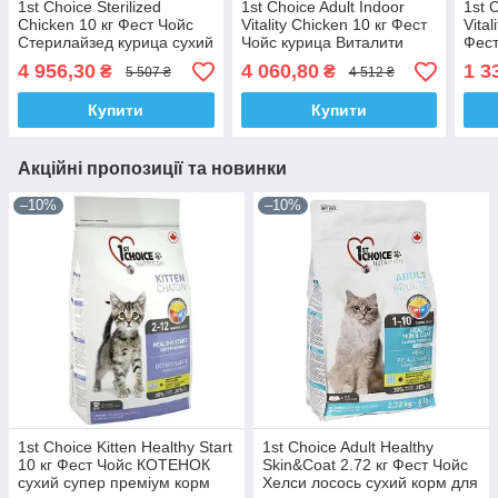
1st Choice Sterilized
1st Choice Adult Indoor
1st 
Chicken 10 кг Фест Чойс
Vitality Chicken 10 кг Фест
Vital
Стерилайзед курица сухий
Чойс курица Виталити
Фест
корм для кастрованих
сухий корм для котів
Вита
4 956,30
4 060,80
1 3
₴
₴
5 507 ₴
4 512 ₴
котів
котів
Купити
Купити
Акційні пропозиції та новинки
–10%
–10%
1st Choice Kitten Healthy Start
1st Choice Adult Healthy
10 кг Фест Чойс КОТЕНОК
Skin&Coat 2.72 кг Фест Чойс
сухий супер преміум корм
Хелси лосось сухий корм для