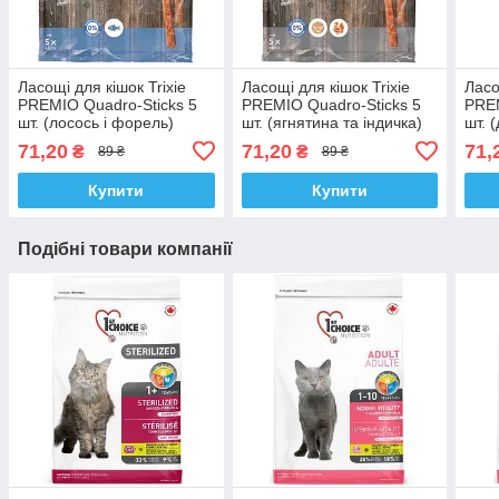
Ласощі для кішок Trixie
Ласощі для кішок Trixie
Ласо
PREMIO Quadro-Sticks 5
PREMIO Quadro-Sticks 5
PREM
шт. (лосось і форель)
шт. (ягнятина та індичка)
шт. 
71,20
71,20
71,
₴
₴
89 ₴
89 ₴
Купити
Купити
Подібні товари компанії