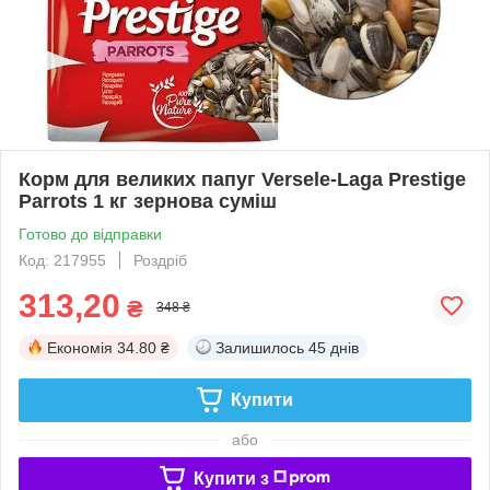
Корм для великих папуг Versele-Laga Prestige
Parrots 1 кг зернова суміш
Готово до відправки
Код: 217955
Роздріб
313,20
₴
348 ₴
Економія
34.80 ₴
Залишилось
45 днів
Купити
або
Купити з