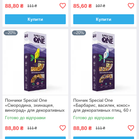
88,80
85,60
₴
₴
111 ₴
107 ₴
Купити
Купити
–20%
–20%
Пончики Special One
Пончик Special One
«Смородина, эхинацея,
«Барбарис, василек, кокос»
виноград» для декоративных
для декоративных птиц, 60 г
птиц, 60 г
Готово до відправки
Готово до відправки
88,80
88,80
₴
₴
111 ₴
111 ₴