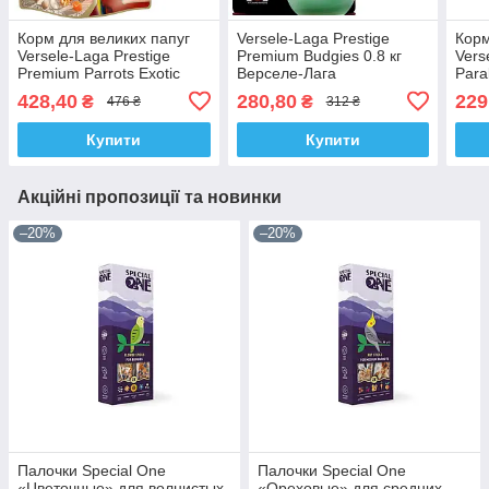
Корм для великих папуг
Versele-Laga Prestige
Корм
Versele-Laga Prestige
Premium Вudgies 0.8 кг
Vers
Premium Parrots Exotic
Верселе-Лага
Para
Nuts Mix 0.75 кг
повнораційний корм для
сумі
428,40
280,80
229
₴
₴
476 ₴
312 ₴
хвилястих папуг
Купити
Купити
Акційні пропозиції та новинки
–20%
–20%
Палочки Special One
Палочки Speciаl One
«Цветочные» для волнистых
«Ореховые» для средних