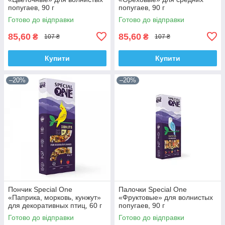
попугаев, 90 г
попугаев, 90 г
Готово до відправки
Готово до відправки
85,60
85,60
₴
₴
107 ₴
107 ₴
Купити
Купити
–20%
–20%
Пончик Speciаl One
Палочки Speciаl One
«Паприка, морковь, кунжут»
«Фруктовые» для волнистых
для декоративных птиц, 60 г
попугаев, 90 г
Готово до відправки
Готово до відправки