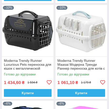
–10%
–10%
Moderna Trendy Runner
Moderna Trendy Runner
Luxurious Pets переноска для
Maasai Модерна Тренди
кішок c металлической
Раннер переноска для котів c
дверцей 50,1х32х34,5 см
пластиковою дверцею
Готово до відправки
Готово до відправки
чорна
50х32х34,5 см
1 434,60
1 061,10
₴
₴
1 594 ₴
1 179 ₴
Купити
Купити
–6%
–6%