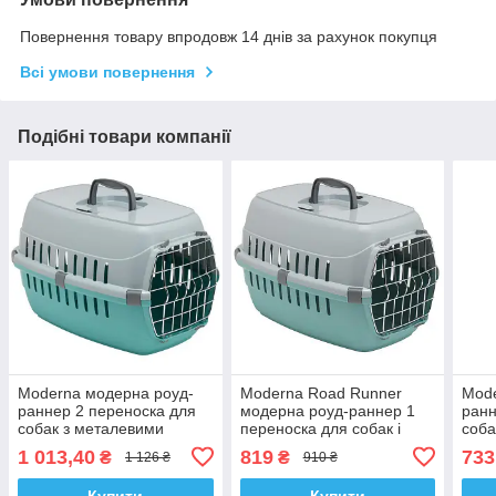
Повернення товару впродовж 14 днів за рахунок покупця
Всі умови повернення
Подібні товари компанії
Moderna модерна роуд-
Moderna Road Runner
Mode
раннер 2 переноска для
модерна роуд-раннер 1
ранн
собак з металевими
переноска для собак і
собак
дверима, 58х35х37 см
котів, металеві двері,
плас
1 013,40
819
733
₴
₴
1 126 ₴
910 ₴
49х32х30см
51х3
Купити
Купити