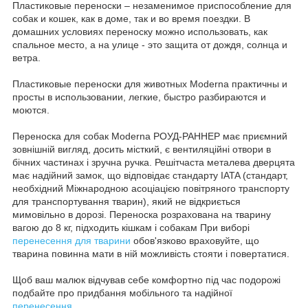
Пластиковые переноски – незаменимое приспособление для
собак и кошек, как в доме, так и во время поездки. В
домашних условиях переноску можно использовать, как
спальное место, а на улице - это защита от дождя, солнца и
ветра.
Пластиковые переноски для животных Moderna практичны и
просты в использовании, легкие, быстро разбираются и
моются.
Переноска для собак Moderna РОУД-РАННЕР має приємний
зовнішній вигляд, досить місткий, є вентиляційні отвори в
бічних частинах і зручна ручка. Решітчаста металева дверцята
має надійний замок, що відповідає стандарту IATA (стандарт,
необхідний Міжнародною асоціацією повітряного транспорту
для транспортування тварин), який не відкриється
мимовільно в дорозі. Переноска розрахована на тварину
вагою до 8 кг, підходить кішкам і собакам При виборі
перенесення для тварини
обов'язково враховуйте, що
тварина повинна мати в ній можливість стояти і повертатися.
Щоб ваш малюк відчував себе комфортно під час подорожі
подбайте про придбання мобільного та надійної
перенесення
.