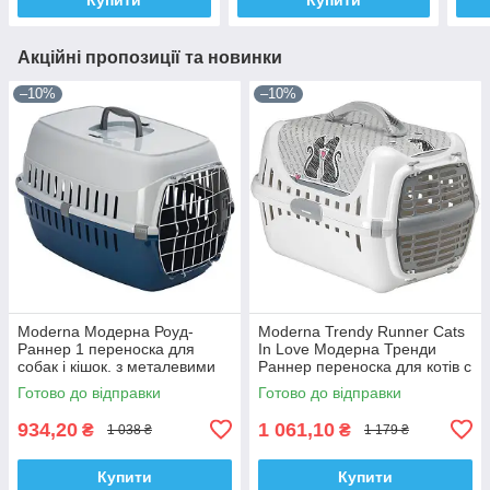
Акційні пропозиції та новинки
–10%
–10%
Moderna Модерна Роуд-
Moderna Trendy Runner Cats
Раннер 1 переноска для
In Love Модерна Тренди
собак і кішок. з металевими
Раннер переноска для котів c
дверима IATA, 51х31х34 см
пластиковою дверцею,
Готово до відправки
Готово до відправки
чорничний
49х32х30
934,20
1 061,10
₴
₴
1 038 ₴
1 179 ₴
Купити
Купити