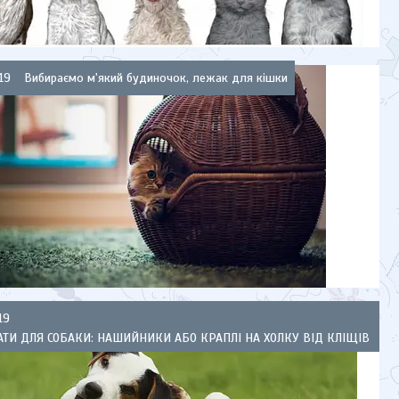
19
Вибираємо м'який будиночок, лежак для кішки
19
ТИ ДЛЯ СОБАКИ: НАШИЙНИКИ АБО КРАПЛІ НА ХОЛКУ ВІД КЛІЩІВ