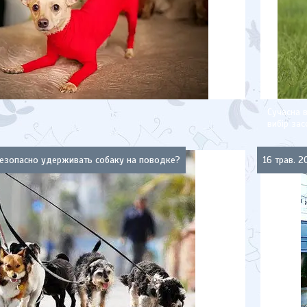
Сучасна 
вибір зас
езопасно удерживать собаку на поводке?
16 трав. 2