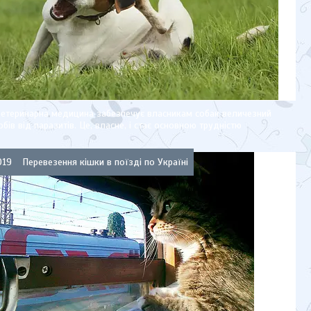
ветеринарна медицина забезпечує власникам собак величезний
обів від паразитів. Це, власне, і стає основною трудністю
019
Перевезення кішки в поїзді по Україні