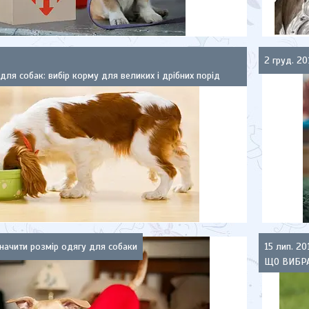
2 груд. 20
 для собак: вибір корму для великих і дрібних порід
начити розмір одягу для собаки
15 лип. 20
ЩО ВИБРА