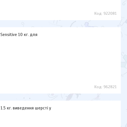
922081
Sensitive 10 кг. для
962821
 1.5 кг. виведення шерсті у