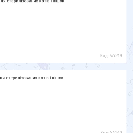
 для стерилізованих котів і кішок
577219
для стерилізованих котів і кішок
577510