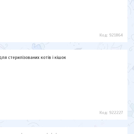
921864
 для стерилізованих котів і кішок
922227