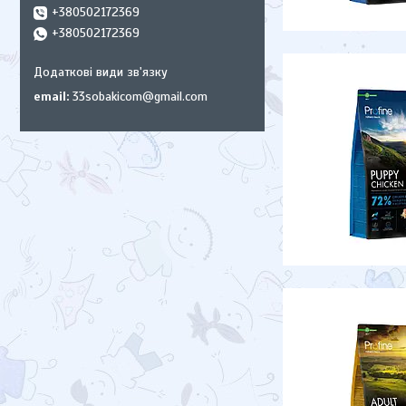
+380502172369
+380502172369
email
33sobakicom@gmail.com