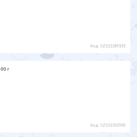
SZ1111185933
400 г
SZ1111150395