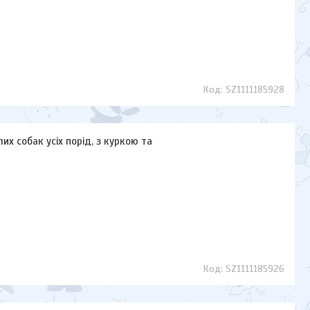
SZ1111185928
их собак усіх порід, з куркою та
SZ1111185926