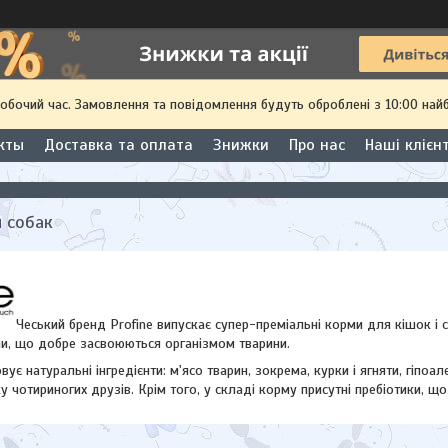
робочий час. Замовлення та повідомлення будуть оброблені з 10:00 най
кты
Доставка та оплата
Знижки
Про нас
Наші клієн
я собак
Чеський бренд Profine випускає супер-преміальні корми для кішок і 
, що добре засвоюються організмом тварини.
ує натуральні інгредієнти: м'ясо тварин, зокрема, курки і ягняти, гіпоа
 чотириногих друзів. Крім того, у складі корму присутні пребіотики, 