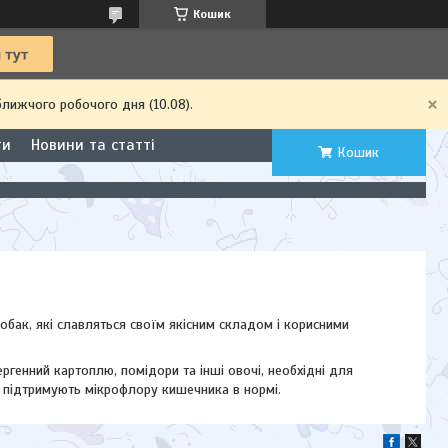
Кошик
ближчого робочого дня (10.08).
ти
Новини та статті
Кошик
собак, які славляться своїм якісним складом і корисними
лергенний картоплю, помідори та інші овочі, необхідні для
що підтримують мікрофлору кишечника в нормі.