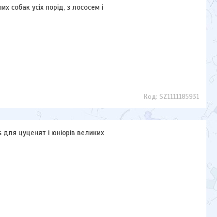
х собак усіх порід, з лососем і
SZ1111185931
es для цуценят і юніорів великих