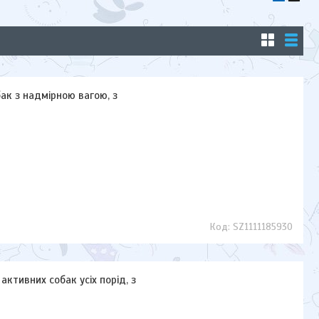
бак з надмірною вагою, з
SZ1111185930
активних собак усіх порід, з