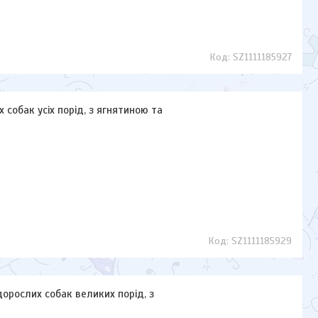
SZ1111185927
 собак усіх порід, з ягнятиною та
SZ1111185929
дорослих собак великих порід, з