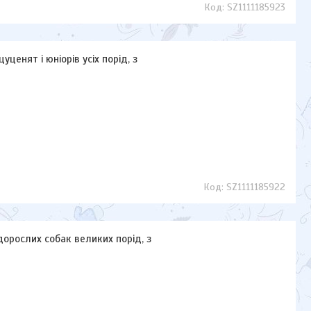
SZ1111185923
уценят і юніорів усіх порід, з
SZ1111185922
дорослих собак великих порід, з